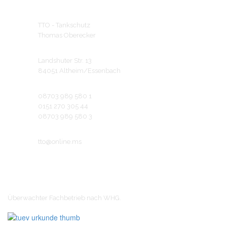
TTO - Tankschutz
Thomas Oberecker
Landshuter Str. 13
84051 Altheim/Essenbach
08703 989 580 1
0151 270 305 44
08703 989 580 3
tto@online.ms
Zertifikat
Überwachter Fachbetrieb nach WHG.