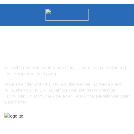
Über uns
Wir stehen Ihnen für die Instandsetzung, Überprüfung und Wartung
Ihrer Anlagen zur Verfügung.
Als anerkannter und vom TÜV Süd überwachter Fachbetrieb nach
WHG, ehemals §19 L WHG, verfügen wir über das notwendige
Fachwissen um sämtliche Arbeiten an Heizöl- oder Dieseltankanlagen
auszuführen.
Kontaktdaten